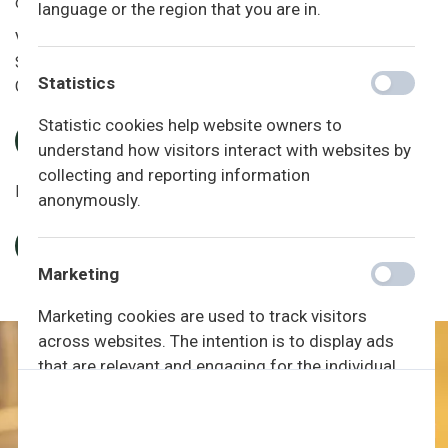
omkring friskolen.
language or the region that you are in.
Vedtægterne er godkendt af UVM d. 27.10.2011.
Senest revideret d. 26.06.2023.
Statistics
Offentliggjort d. 26.06.23.
Statistic cookies help website owners to
SKOLENS VEDTÆGTER
understand how visitors interact with websites by
collecting and reporting information
Læs om friskolens nøgletal og statistik fra UVM
anonymously.
NØGLETAL FRA UVM OG DANMARKS STATISTIK
Marketing
Marketing cookies are used to track visitors
across websites. The intention is to display ads
that are relevant and engaging for the individual
user and thereby more valuable for publishers and
third party advertisers.