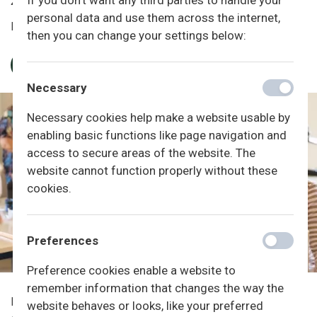
If you don't want any third parties to handle your
26/27 og 27/28.
personal data and use them across the internet,
Klik herunder for at læse den aktuelle tilsynserklæring.
then you can change your settings below:
TILSYNSERKLÆRINGEN 2025/26
Necessary
Necessary cookies help make a website usable by
enabling basic functions like page navigation and
access to secure areas of the website. The
website cannot function properly without these
cookies.
Preferences
Preference cookies enable a website to
remember information that changes the way the
I det nedenstående er samlet en række obligatoriske links
website behaves or looks, like your preferred