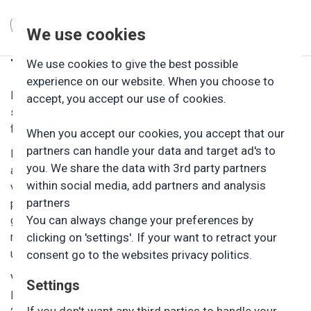
We use cookies
TILSYN MED FRISKOLENS UNDERVISNING
We use cookies to give the best possible
experience on our website. When you choose to
Der skal føres tilsyn med at undervisningen i en friskol,
accept, you accept our use of cookies.
som minimum står mål med, hvad man kan forvente i
folkeskolen.
When you accept our cookies, you accept that our
partners can handle your data and target ad's to
Ifølge friskoleloven er det friskolens forældre, der har
you. We share the data with 3rd party partners
ansvaret for tilsynet med friskolen. Friskoleforældrene
within social media, add partners and analysis
vælger en eller flere tilsynsførende til at foretage tilsynet. I
partners
praksis foregår det ved et valg i forbindelse med
You can always change your preferences by
generalforsamlingen. Den tilsynsførende kommer på besøg
nogle gange i løbet af året og besøger skolen og følger
clicking on 'settings'. If your want to retract your
undervisningen.
consent go to the websites privacy politics.
Vores tilsynsførende i friskolen er Niels Christian Buch.
Settings
Niels Christian er genvalgt for en to-årig periode, skoleåret